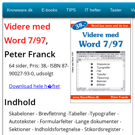
Knowware.dk
E-books
TIPS
IT hefter
Taster
V
Videre med
Word 7/97
,
Peter Franck
64 sider, Pris: 38,- ISBN 87-
90027-93-0, udsolgt
Download hele h�ftet
Indhold
Skabeloner - Brevfletning -Tabeller -Typografier -
Autotekster - Formularfelter -Lange dokumenter -
Sektioner - Indholdsfortegnelse - Stikordsregister -